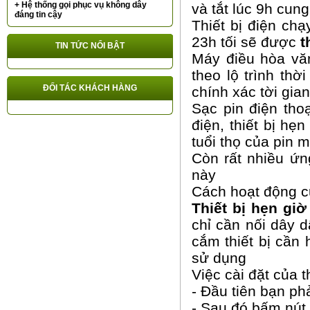
+ Hệ thống gọi phục vụ không dây
và tắt lúc 9h cun
đáng tin cậy
Thiết bị điện chạ
23h tối sẽ được
t
TIN TỨC NỔI BẬT
Máy điều hòa vă
theo lộ trình thờ
ĐỐI TÁC KHÁCH HÀNG
chính xác tời gia
Sạc pin điện tho
điện, thiết bị hẹ
tuổi thọ của pin 
Còn rất nhiều ứn
này
Cách hoạt động của
Thiết bị hẹn giờ 
chỉ cần nối dây 
cắm thiết bị cần 
sử dụng
Việc cài đặt của t
- Đầu tiên bạn phả
- Sau đó bấm nút c