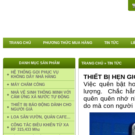
TRANG CHỦ
PHƯƠNG THỨC MUA HÀNG
TIN TỨC
LI
DANH MỤC SẢN PHẨM
TRANG CHỦ
»
TIN TỨC
HỆ THỐNG GỌI PHỤC VỤ
THIẾT BỊ HẸN G
KHÔNG DÂY NHÀ HÀNG
Việc quên bật ho
MÁY CHẤM CÔNG
lượng. Chắc hẳn 
NHÀ VỆ SINH THÔNG MINH VỚI
CẢM ỨNG XẢ NƯỚC TỰ ĐỘNG
quên quên nhớ nhớ
do mà con người
THIẾT BỊ BÁO ĐỘNG DÀNH CHO
NGƯỜI GIÀ
LOA SÂN VƯỜN, QUÁN CAFE...
CÔNG TẮC ĐIỀU KHIỂN TỪ XA
RF 315,433 Mhz