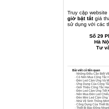
Truy cập websit
giờ bật tắt
giá th
sử dụng với các t
Số 29 P
Hà Nộ
Tư v
Bài viết có liên quan
·
Những Điều Cần Biết Về 
·
Có Nên Mua Công Tắc H
·
Đèn Led Cảm Ứng Và M
·
Ứng Dụng Của Công Tắc
·
Giới Thiệu Công Tắc Hẹ
·
Đèn Led Cảm Ứng Tiết K
·
Nên Mua Đèn Led Chiế
·
Đèn Mini Led Cảm Ứng 
·
Nhà Vệ Sinh Thông Minh
·
Công Dụng Của Thiết Bị
·
Thiết Bị Báo Động Nha