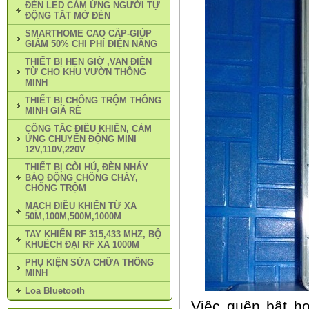
ĐÈN LED CẢM ỨNG NGƯỜI TỰ
ĐỘNG TẮT MỞ ĐÈN
SMARTHOME CAO CẤP-GIÚP
GIẢM 50% CHI PHÍ ĐIỆN NĂNG
THIẾT BỊ HẸN GIỜ ,VAN ĐIỆN
TỪ CHO KHU VƯỜN THÔNG
MINH
THIẾT BỊ CHỐNG TRỘM THÔNG
MINH GIÁ RẺ
CÔNG TẮC ĐIỀU KHIỂN, CẢM
ỨNG CHUYỂN ĐỘNG MINI
12V,110V,220V
THIẾT BỊ CÒI HÚ, ĐÈN NHÁY
BÁO ĐỘNG CHỐNG CHÁY,
CHỐNG TRỘM
MẠCH ĐIỀU KHIỂN TỪ XA
50M,100M,500M,1000M
TAY KHIỂN RF 315,433 MHZ, BỘ
KHUẾCH ĐẠI RF XA 1000M
PHỤ KIỆN SỬA CHỮA THÔNG
MINH
Loa Bluetooth
Việc quên bật ho