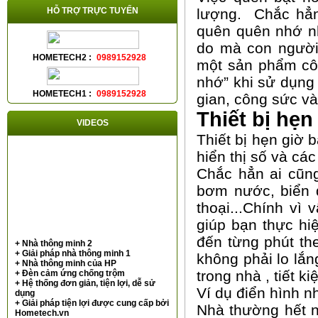
HỖ TRỢ TRỰC TUYẾN
lượng. Chắc hẳn 
quên quên nhớ nhớ
do mà con người
HOMETECH2 :
0989152928
một sản phẩm côn
nhớ” khi sử dụn
HOMETECH1 :
0989152928
gian, công sức và
Thiết bị hẹn 
VIDEOS
Thiết bị hẹn giờ 
hiển thị số và các
Chắc hẳn ai cũng
bơm nước, biển q
thoại...Chính vì 
giúp bạn thực hi
đến từng phút the
+ Nhà thông minh 2
+ Giải pháp nhà thông minh 1
không phải lo lắn
+ Nhà thông minh của HP
trong nhà , tiết 
+ Đèn cảm ứng chống trộm
+ Hệ thống đơn giản, tiện lợi, dễ sử
Ví dụ điển hình n
dụng
+ Giải pháp tiện lợi được cung cấp bởi
Nhà thường hết n
Hometech.vn