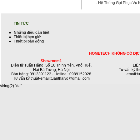
·
Hệ Thống Gọi Phục Vụ 
TIN TỨC
Những điều cần biết
Thiết bị hẹn giờ
Thiết bị báo động
HOMETECH KHÔNG CÓ DỊC
Showroom1
Điện tử Tuấn Hằng, Số 16 Thịnh Yên, Phố Huế,
LIÊ
Hai Bà Trưng, Hà Nội
Tư vấn kỹ th
Bán hàng: 0913391122 - Hotline : 0989152928
email:t
Tư vấn kỹ thuật-email:tuanthaivd@gmail.com
string(2) "da"