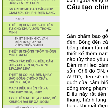
con người và tự t
ĐỘNG TẮT MỞ ĐÈN
Cấu tạo chí
SMARTHOME CAO CẤP-GIÚP
GIẢM 50% CHI PHÍ ĐIỆN NĂNG
PDLUX
THIẾT BỊ HẸN GIỜ ,VAN ĐIỆN
TỪ CHO KHU VƯỜN THÔNG
MINH
Sản phẩm bao gồ
THIẾT BỊ HẸN GIỜ , VAN
đèn. Bóng đèn cả
ĐIỆN TỪ CHO KHU
VƯỜN THÔNG MINH
bằng nhôm tản nh
THIẾT BỊ CHỐNG TRỘM THÔNG
thiết kế thêm na
MINH GIÁ RẺ
nào tùy theo yêu
CÔNG TẮC ĐIỀU KHIỂN, CẢM
Đèn mini led cả
ỨNG CHUYỂN ĐỘNG MINI
12V,110V,220V
sẵn. Chế độ ON, 
THIẾT BỊ CÒI HÚ, ĐÈN NHÁY
AUTO, đèn sẽ chỉ
BÁO ĐỘNG CHỐNG CHÁY,
quét của cảm biế
CHỐNG TRỘM
động trong phạm 
MẠCH ĐIỀU KHIỂN TỪ XA
50M,100M,500M,1000M
Điều này rất tiện
TAY KHIỂN RF 315,433 MHZ, BỘ
thang, hành lang 
KHUẾCH ĐẠI RF XA 1000M
hoặc khi mất điện