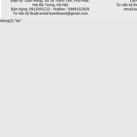
Điện tử Tuấn Hằng, Số 16 Thịnh Yên, Phố Huế,
LIÊ
Hai Bà Trưng, Hà Nội
Tư vấn kỹ th
Bán hàng: 0913391122 - Hotline : 0989152928
email:t
Tư vấn kỹ thuật-email:tuanthaivd@gmail.com
string(2) "da"