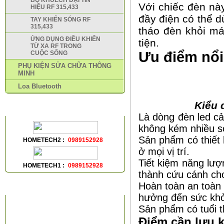
BỘ KHUẾCH ĐẠI TÍN
Với chiếc đèn nà
HIỆU RF 315,433
đầy điện có thể d
TAY KHIỂN SÓNG RF
315,433
tháo đèn khỏi m
ỨNG DỤNG ĐIỀU KHIỂN
tiện.
TỪ XA RF TRONG
Ưu điểm nổi
CUỘC SỐNG
PHỤ KIỆN SỬA CHỮA THÔNG
MINH
Loa Bluetooth
Kiểu 
HỖ TRỢ TRỰC TUYẾN
Là dòng đèn led cả
không kém nhiều s
Sản phẩm có thiết 
HOMETECH2 :
0989152928
ở mọi vị trí.
Tiết kiệm năng lượ
HOMETECH1 :
0989152928
thành cứu cánh ch
Hoàn toàn an toàn 
VIDEOS
hưởng đến sức khỏ
Sản phẩm có tuổi t
Điểm cần lưu 