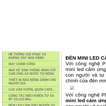
TRANG CHỦ
PHƯƠNG THỨC MUA HÀNG
TIN TỨC
LI
DANH MỤC SẢN PHẨM
TRANG CHỦ
»
TIN TỨC
HỆ THỐNG GỌI PHỤC VỤ
ĐÈN MINI LED 
KHÔNG DÂY NHÀ HÀNG
Với công nghệ P
MÁY CHẤM CÔNG
mini led cảm ứng
NHÀ VỆ SINH THÔNG MINH VỚI
CẢM ỨNG XẢ NƯỚC TỰ ĐỘNG
con người và tự 
chính của đèn mi
THIẾT BỊ BÁO ĐỘNG DÀNH CHO
NGƯỜI GIÀ
LOA SÂN VƯỜN, QUÁN CAFE...
Với công nghệ PI
CÔNG TẮC ĐIỀU KHIỂN TỪ XA
RF 315,433 Mhz
mini led cảm ứn
ĐÈN LED CẢM ỨNG NGƯỜI TỰ