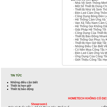
·
Nhà Vệ Sinh Thông Minh
·
Một Số Thiết Bị Dùng Ch
·
Thiết Bị Nhà Vệ Sinh T
·
Đèn Led Cảm Ứng Thông
·
Công Dụng Bóng Đèn L
·
Hệ Thống Cảm Ứng Xả 
·
Van Xả Tiểu Nam Cảm 
·
Hệ Thống Gọi Không D
·
Giải Pháp Hệ Thống Tố
·
Công Dụng Của Thiết Bị
·
Thiết Bị Báo Động Nha
·
Hệ Thống Gọi Phục Vụ 
·
Thiết Bị Hẹn Giờ Bật Tắt
·
Những Điều Cần Biết Về 
·
Có Nên Mua Công Tắc H
·
Đèn Led Cảm Ứng Và M
·
Ứng Dụng Của Công Tắc
·
Giới Thiệu Công Tắc Hẹ
TIN TỨC
Những điều cần biết
Thiết bị hẹn giờ
Thiết bị báo động
HOMETECH KHÔNG CÓ DỊC
Showroom1