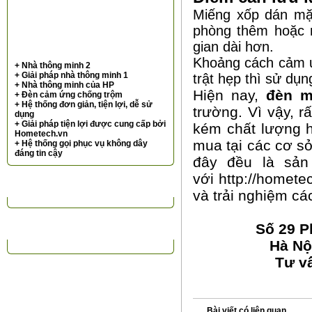
Miếng xốp dán mặt
phòng thêm hoặc 
gian dài hơn.
Khoảng cách cảm ứ
+ Nhà thông minh 2
+ Giải pháp nhà thông minh 1
trật hẹp thì sử d
+ Nhà thông minh của HP
Hiện nay,
đèn m
+ Đèn cảm ứng chống trộm
+ Hệ thống đơn giản, tiện lợi, dễ sử
trường. Vì vậy, 
dụng
+ Giải pháp tiện lợi được cung cấp bởi
kém chất lượng h
Hometech.vn
mua tại các cơ s
+ Hệ thống gọi phục vụ không dây
đáng tin cậy
đây đều là sản
với
http://homete
TIN TỨC NỔI BẬT
và trải nghiệm cá
Số 29 P
ĐỐI TÁC KHÁCH HÀNG
Hà Nộ
Tư v
Bài viết có liên quan