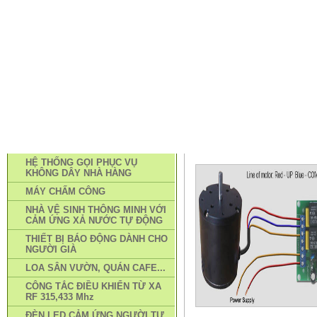
TRANG CHỦ
PHƯƠNG THỨC MUA HÀNG
TIN TỨC
LI
DANH MỤC SẢN PHẨM
TRANG CHỦ
»
TAY KHIỂN RF 
HỆ THỐNG GỌI PHỤC VỤ
DỤNG ĐIỀU KHIỂN TỪ XA RF
KHÔNG DÂY NHÀ HÀNG
MÁY CHẤM CÔNG
NHÀ VỆ SINH THÔNG MINH VỚI
CẢM ỨNG XẢ NƯỚC TỰ ĐỘNG
THIẾT BỊ BÁO ĐỘNG DÀNH CHO
NGƯỜI GIÀ
LOA SÂN VƯỜN, QUÁN CAFE...
CÔNG TẮC ĐIỀU KHIỂN TỪ XA
RF 315,433 Mhz
ĐÈN LED CẢM ỨNG NGƯỜI TỰ