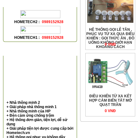
HỖ TRỢ TRỰC TUYẾN
HOMETECH2 :
0989152928
HỆ THỐNG GỌI LỄ TÂN ,
PHỤC VỤ TỪ XA QUA ĐIỀU
HOMETECH1 :
0989152928
KHIỂN : GỌI THỨC ĂN , ĐỒ
UỐNG KHÔNG GIỚI HẠN
0 VNÐ
KHOẢNG CÁCH
VIDEOS
ĐIỀU KHIỂN TỪ XA KẾT
HỢP CẢM BIẾN TẮT MỞ
+ Nhà thông minh 2
QUẠT TRẦN
+ Giải pháp nhà thông minh 1
0 VNÐ
+ Nhà thông minh của HP
+ Đèn cảm ứng chống trộm
+ Hệ thống đơn giản, tiện lợi, dễ sử
dụng
+ Giải pháp tiện lợi được cung cấp bởi
Hometech.vn
+ Hệ thống gọi phục vụ không dây