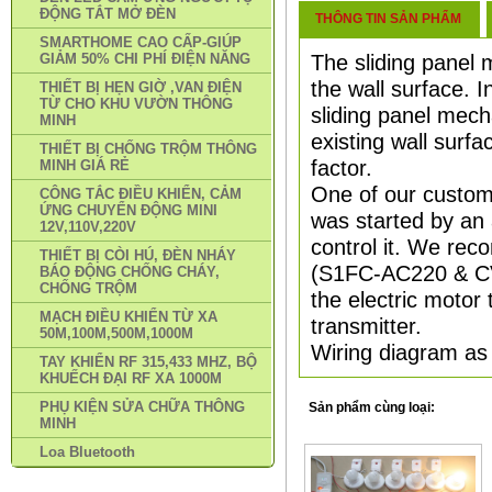
ĐỘNG TẮT MỞ ĐÈN
THÔNG TIN SẢN PHẨM
SMARTHOME CAO CẤP-GIÚP
The sliding panel 
GIẢM 50% CHI PHÍ ĐIỆN NĂNG
the wall surface. 
THIẾT BỊ HẸN GIỜ ,VAN ĐIỆN
TỪ CHO KHU VƯỜN THÔNG
sliding panel mec
MINH
existing wall surfa
THIẾT BỊ CHỐNG TRỘM THÔNG
factor.
MINH GIÁ RẺ
One of our custome
CÔNG TẮC ĐIỀU KHIỂN, CẢM
ỨNG CHUYỂN ĐỘNG MINI
was started by an 
12V,110V,220V
control it. We rec
THIẾT BỊ CÒI HÚ, ĐÈN NHÁY
(S1FC-AC220 & CV-4
BÁO ĐỘNG CHỐNG CHÁY,
CHỐNG TRỘM
the electric motor 
MẠCH ĐIỀU KHIỂN TỪ XA
transmitter.
50M,100M,500M,1000M
Wiring diagram as
TAY KHIỂN RF 315,433 MHZ, BỘ
KHUẾCH ĐẠI RF XA 1000M
PHỤ KIỆN SỬA CHỮA THÔNG
Sản phẩm cùng loại:
MINH
Loa Bluetooth