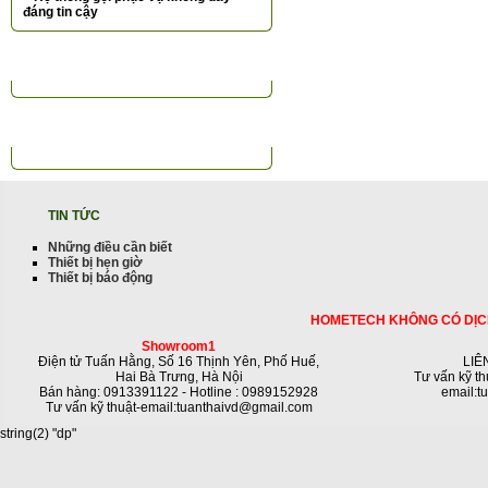
đáng tin cậy
TIN TỨC NỔI BẬT
ĐỐI TÁC KHÁCH HÀNG
TIN TỨC
Những điều cần biết
Thiết bị hẹn giờ
Thiết bị báo động
HOMETECH KHÔNG CÓ DỊC
Showroom1
Điện tử Tuấn Hằng, Số 16 Thịnh Yên, Phố Huế,
LIÊ
Hai Bà Trưng, Hà Nội
Tư vấn kỹ th
Bán hàng: 0913391122 - Hotline : 0989152928
email:t
Tư vấn kỹ thuật-email:tuanthaivd@gmail.com
string(2) "dp"