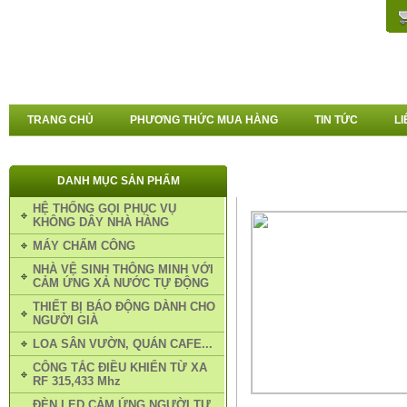
TRANG CHỦ
PHƯƠNG THỨC MUA HÀNG
TIN TỨC
LI
DANH MỤC SẢN PHẨM
TRANG CHỦ
»
TAY KHIỂN RF 
HỆ THỐNG GỌI PHỤC VỤ
KHIỂN SÓNG RF 315,433
KHÔNG DÂY NHÀ HÀNG
MÁY CHẤM CÔNG
NHÀ VỆ SINH THÔNG MINH VỚI
CẢM ỨNG XẢ NƯỚC TỰ ĐỘNG
THIẾT BỊ BÁO ĐỘNG DÀNH CHO
NGƯỜI GIÀ
LOA SÂN VƯỜN, QUÁN CAFE...
CÔNG TẮC ĐIỀU KHIỂN TỪ XA
RF 315,433 Mhz
ĐÈN LED CẢM ỨNG NGƯỜI TỰ