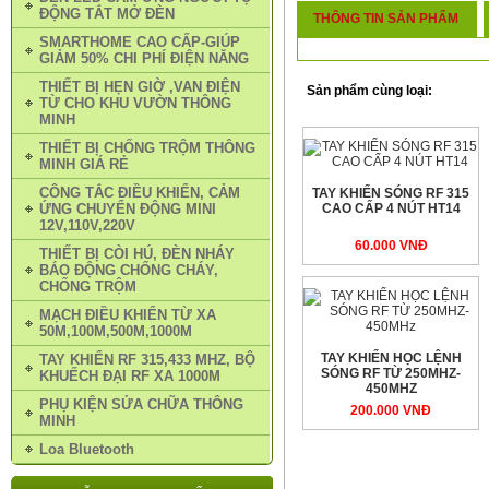
ĐỘNG TẮT MỞ ĐÈN
THÔNG TIN SẢN PHẨM
SMARTHOME CAO CẤP-GIÚP
GIẢM 50% CHI PHÍ ĐIỆN NĂNG
THIẾT BỊ HẸN GIỜ ,VAN ĐIỆN
Sản phẩm cùng loại:
TỪ CHO KHU VƯỜN THÔNG
MINH
THIẾT BỊ CHỐNG TRỘM THÔNG
MINH GIÁ RẺ
CÔNG TẮC ĐIỀU KHIỂN, CẢM
TAY KHIỂN SÓNG RF 315
ỨNG CHUYỂN ĐỘNG MINI
CAO CẤP 4 NÚT HT14
12V,110V,220V
60.000 VNÐ
THIẾT BỊ CÒI HÚ, ĐÈN NHÁY
BÁO ĐỘNG CHỐNG CHÁY,
CHỐNG TRỘM
MẠCH ĐIỀU KHIỂN TỪ XA
50M,100M,500M,1000M
TAY KHIỂN HỌC LỆNH
TAY KHIỂN RF 315,433 MHZ, BỘ
SÓNG RF TỪ 250MHZ-
KHUẾCH ĐẠI RF XA 1000M
450MHZ
PHỤ KIỆN SỬA CHỮA THÔNG
200.000 VNÐ
MINH
Loa Bluetooth