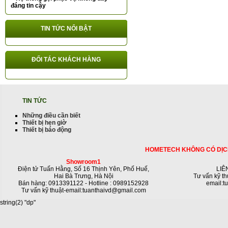
đáng tin cậy
TIN TỨC NỔI BẬT
ĐỐI TÁC KHÁCH HÀNG
TIN TỨC
Những điều cần biết
Thiết bị hẹn giờ
Thiết bị báo động
HOMETECH KHÔNG CÓ DỊC
Showroom1
Điện tử Tuấn Hằng, Số 16 Thịnh Yên, Phố Huế,
LIÊ
Hai Bà Trưng, Hà Nội
Tư vấn kỹ th
Bán hàng: 0913391122 - Hotline : 0989152928
email:t
Tư vấn kỹ thuật-email:tuanthaivd@gmail.com
string(2) "dp"