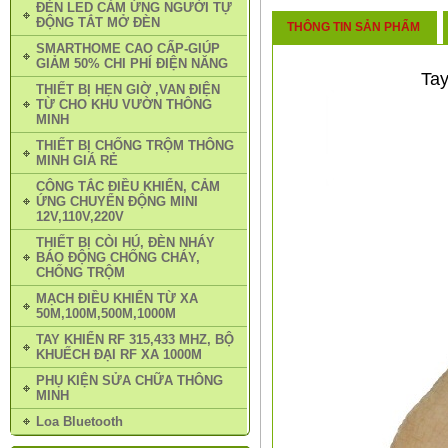
ĐÈN LED CẢM ỨNG NGƯỜI TỰ
ĐỘNG TẮT MỞ ĐÈN
THÔNG TIN SẢN PHẨM
SMARTHOME CAO CẤP-GIÚP
GIẢM 50% CHI PHÍ ĐIỆN NĂNG
Tay
THIẾT BỊ HẸN GIỜ ,VAN ĐIỆN
TỪ CHO KHU VƯỜN THÔNG
MINH
THIẾT BỊ CHỐNG TRỘM THÔNG
MINH GIÁ RẺ
CÔNG TẮC ĐIỀU KHIỂN, CẢM
ỨNG CHUYỂN ĐỘNG MINI
12V,110V,220V
THIẾT BỊ CÒI HÚ, ĐÈN NHÁY
BÁO ĐỘNG CHỐNG CHÁY,
CHỐNG TRỘM
MẠCH ĐIỀU KHIỂN TỪ XA
50M,100M,500M,1000M
TAY KHIỂN RF 315,433 MHZ, BỘ
KHUẾCH ĐẠI RF XA 1000M
PHỤ KIỆN SỬA CHỮA THÔNG
MINH
Loa Bluetooth