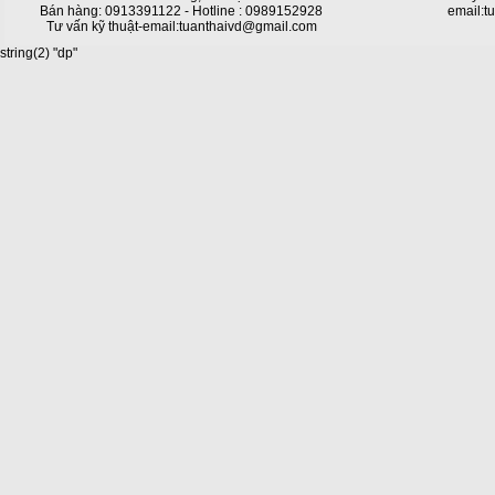
Bán hàng: 0913391122 - Hotline : 0989152928
email:t
Tư vấn kỹ thuật-email:tuanthaivd@gmail.com
string(2) "dp"