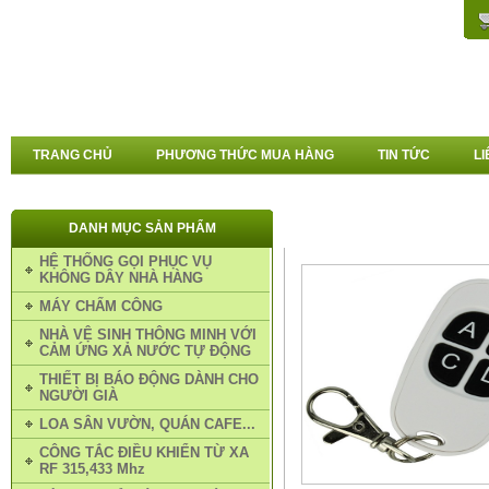
TRANG CHỦ
PHƯƠNG THỨC MUA HÀNG
TIN TỨC
LI
DANH MỤC SẢN PHẨM
TRANG CHỦ
»
TAY KHIỂN RF 
HỆ THỐNG GỌI PHỤC VỤ
KHIỂN SÓNG RF 315,433
KHÔNG DÂY NHÀ HÀNG
MÁY CHẤM CÔNG
NHÀ VỆ SINH THÔNG MINH VỚI
CẢM ỨNG XẢ NƯỚC TỰ ĐỘNG
THIẾT BỊ BÁO ĐỘNG DÀNH CHO
NGƯỜI GIÀ
LOA SÂN VƯỜN, QUÁN CAFE...
CÔNG TẮC ĐIỀU KHIỂN TỪ XA
RF 315,433 Mhz