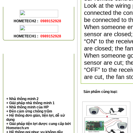
HỖ TRỢ TRỰC TUYẾN
Look at the wiring
connected the cont
be connected to th
HOMETECH2 :
0989152928
When someone enter
sensor are closed; 
HOMETECH1 :
0989152928
“ON” to the receive
are closed; the fan
VIDEOS
When someone goes 
sensor are cut; the
“OFF” to the receiv
are cut, the fan s
Sản phẩm cùng loại:
+ Nhà thông minh 2
+ Giải pháp nhà thông minh 1
+ Nhà thông minh của HP
+ Đèn cảm ứng chống trộm
+ Hệ thống đơn giản, tiện lợi, dễ sử
dụng
+ Giải pháp tiện lợi được cung cấp bởi
Hometech.vn
+ Hệ thống gọi phục vụ không dây