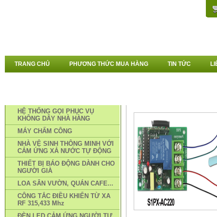
TRANG CHỦ
PHƯƠNG THỨC MUA HÀNG
TIN TỨC
LI
DANH MỤC SẢN PHẨM
TRANG CHỦ
»
TAY KHIỂN RF 
HỆ THỐNG GỌI PHỤC VỤ
DỤNG ĐIỀU KHIỂN TỪ XA RF
KHÔNG DÂY NHÀ HÀNG
MÁY CHẤM CÔNG
NHÀ VỆ SINH THÔNG MINH VỚI
CẢM ỨNG XẢ NƯỚC TỰ ĐỘNG
THIẾT BỊ BÁO ĐỘNG DÀNH CHO
NGƯỜI GIÀ
LOA SÂN VƯỜN, QUÁN CAFE...
CÔNG TẮC ĐIỀU KHIỂN TỪ XA
RF 315,433 Mhz
ĐÈN LED CẢM ỨNG NGƯỜI TỰ