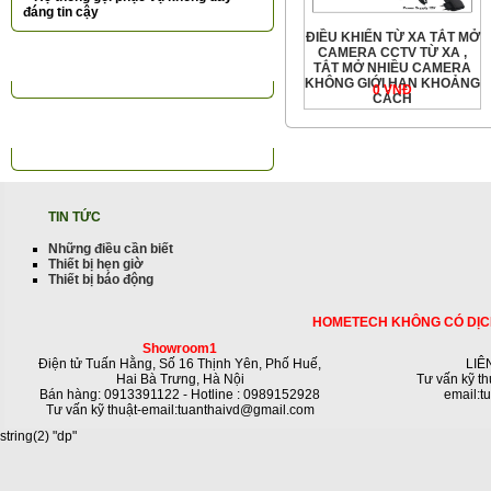
đáng tin cậy
ĐIỀU KHIỂN TỪ XA TẮT MỞ
CAMERA CCTV TỪ XA ,
TIN TỨC NỔI BẬT
TẮT MỞ NHIỀU CAMERA
KHÔNG GIỚI HẠN KHOẢNG
0 VNÐ
CÁCH
ĐỐI TÁC KHÁCH HÀNG
TIN TỨC
Những điều cần biết
Thiết bị hẹn giờ
Thiết bị báo động
HOMETECH KHÔNG CÓ DỊC
Showroom1
Điện tử Tuấn Hằng, Số 16 Thịnh Yên, Phố Huế,
LIÊ
Hai Bà Trưng, Hà Nội
Tư vấn kỹ th
Bán hàng: 0913391122 - Hotline : 0989152928
email:t
Tư vấn kỹ thuật-email:tuanthaivd@gmail.com
string(2) "dp"