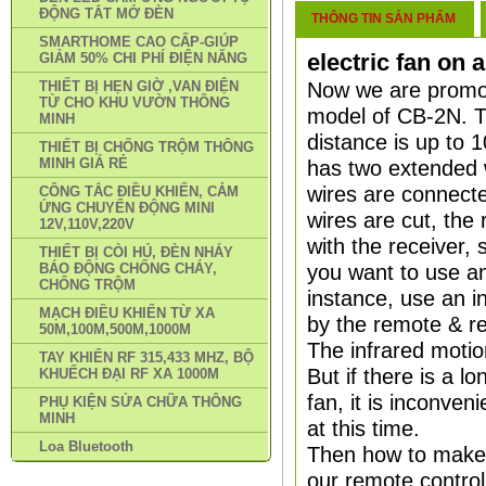
ĐỘNG TẮT MỞ ĐÈN
THÔNG TIN SẢN PHẨM
SMARTHOME CAO CẤP-GIÚP
electric fan on 
GIẢM 50% CHI PHÍ ĐIỆN NĂNG
Now we are promot
THIẾT BỊ HẸN GIỜ ,VAN ĐIỆN
TỪ CHO KHU VƯỜN THÔNG
model of CB-2N. Th
MINH
distance is up to 1
THIẾT BỊ CHỐNG TRỘM THÔNG
MINH GIÁ RẺ
has two extended w
wires are connecte
CÔNG TẮC ĐIỀU KHIỂN, CẢM
ỨNG CHUYỂN ĐỘNG MINI
wires are cut, the 
12V,110V,220V
with the receiver
THIẾT BỊ CÒI HÚ, ĐÈN NHÁY
you want to use an
BÁO ĐỘNG CHỐNG CHÁY,
CHỐNG TRỘM
instance, use an i
MẠCH ĐIỀU KHIỂN TỪ XA
by the remote & re
50M,100M,500M,1000M
The infrared motion
TAY KHIỂN RF 315,433 MHZ, BỘ
But if there is a 
KHUẾCH ĐẠI RF XA 1000M
fan, it is inconven
PHỤ KIỆN SỬA CHỮA THÔNG
MINH
at this time.
Loa Bluetooth
Then how to make i
our remote controll