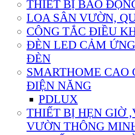
THIẾT BỊ BÁO ĐỘN
LOA SÂN VƯỜN, QU
CÔNG TẮC ĐIỀU KHI
ĐÈN LED CẢM ỨNG
ĐÈN
SMARTHOME CAO CẤ
ĐIỆN NĂNG
PDLUX
THIẾT BỊ HẸN GIỜ 
VƯỜN THÔNG MIN