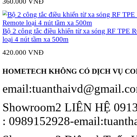
360.000 VNÐ
Bộ 2 công tắc điều khiển từ xa sóng RF TPE
loại 4 nút tầm xa 500m
420.000 VNÐ
HOMETECH KHÔNG CÓ DỊCH VỤ COD
email:tuanthaivd@gmail.c
Showroom2
LIÊN HỆ 091
: 0989152928-email:tuant