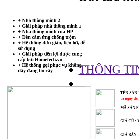
Trang chủ
+ Nhà thông minh 2
+ Giải pháp nhà thông minh 1
KHIỂN, 
+ Nhà thông minh của HP
+ Đèn cảm ứng chống trộm
+ Hệ thống đơn giản, tiện lợi, dễ
MINI 12V
sử dụng
+ Giải pháp tiện lợi được cung
cấp bởi Hometech.vn
+ Hệ thống gọi phục vụ không
THÔNG TI
dây đáng tin cậy
TÊN SẢN
và ngày đê
MÃ SẢN 
GIÁ CŨ :
GIÁ BÁN 