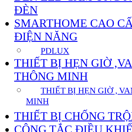
ĐÈN
SMARTHOME CAO CẤP
ĐIỆN NĂNG
PDLUX
THIẾT BỊ HẸN GIỜ ,
THÔNG MINH
THIẾT BỊ HẸN GIỜ , 
MINH
THIẾT BỊ CHỐNG TR
CÔNG TẮC ĐIỀU KHI