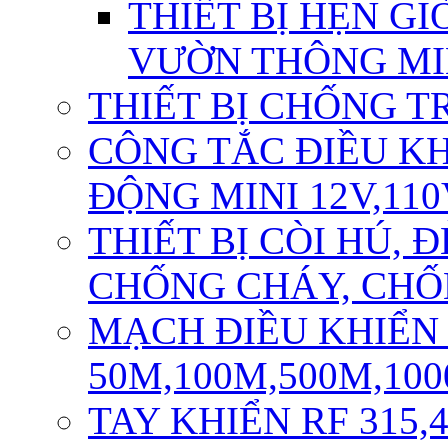
THIẾT BỊ HẸN GI
VƯỜN THÔNG M
THIẾT BỊ CHỐNG T
CÔNG TẮC ĐIỀU K
ĐỘNG MINI 12V,110
THIẾT BỊ CÒI HÚ,
CHỐNG CHÁY, CH
MẠCH ĐIỀU KHIỂN
50M,100M,500M,10
TAY KHIỂN RF 315,