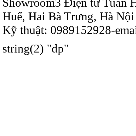
Showroom3
Điện tử Tuấn 
Huế, Hai Bà Trưng, Hà Nội
Kỹ thuật: 0989152928-ema
string(2) "dp"