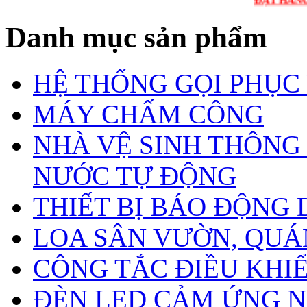
ĐẶT HÀNG LIÊN H
Danh mục sản phẩm
HỆ THỐNG GỌI PHỤC
MÁY CHẤM CÔNG
NHÀ VỆ SINH THÔNG
NƯỚC TỰ ĐỘNG
THIẾT BỊ BÁO ĐỘNG
LOA SÂN VƯỜN, QUÁN
CÔNG TẮC ĐIỀU KHIỂN
ĐÈN LED CẢM ỨNG N